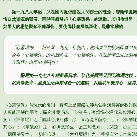
從一九八九年起，又在國內提倡建設人間淨土的理念，響應環境衛
惜自然資源的號召。同時呼籲發起「心靈環保」的運動。若想救世界
如果人的思想觀念不能淨化，要使得社會風氣淨化，是非常難的。
「心靈環保」一詞雖於一九九二年提出，然法師早期弘法即致力
亦即「心靈環保」的內涵所在，「心靈環保」為法師畢生弘法的
靈環保》自序中說明
[4]
：
聖嚴於一九七八年經留學日本、弘化美國而又回到臺灣之後，
的高等教育，推廣生活與禪修合一的運動，以達成平衡身心、提昇
「心靈環保」為現代的名詞，實際上是聖嚴法師為弘揚漢傳禪佛教的
人所能理解的語言，探究其意涵為「心清淨，將煩惱心淨化為智慧心
於：《維摩經》之「隨其心淨則佛土淨；直心是菩薩淨土」；《金剛
其心」；《華嚴經》之「心佛及眾生，是三無差別」，又說「心如工
「應觀法界性，一切唯心造」；《六祖壇經》之「菩提自性，本來清