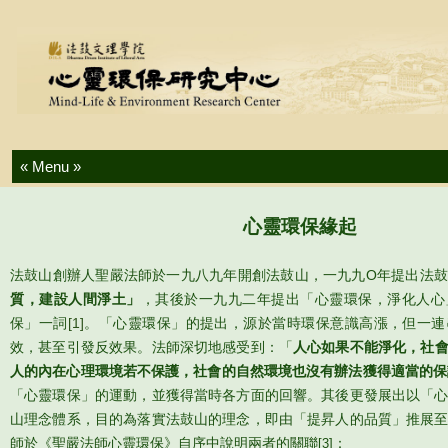
Skip to content
心靈環保緣起
法鼓山創辦人聖嚴法師於一九八九年開創法鼓山，一九九O年提出法
質，建設人間淨土」
，其後於一九九二年提出「心靈環保，淨化人心
保」一詞
[1]
。「心靈環保」的提出，源於當時環保意識高漲，但一連
效，甚至引發反效果。法師深切地感受到：「
人心如果不能淨化，社
人的內在心理環境若不保護，社會的自然環境也沒有辦法獲得適當的保
「心靈環保」的運動，並獲得當時各方面的回響。其後更發展出以「
山理念體系，目的為落實法鼓山的理念，即由「提昇人的品質」推展
師於《聖嚴法師心靈環保》自序中說明兩者的關聯
：
[3]