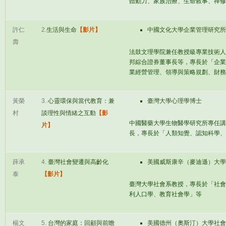
體動力、家族治療、生命敘事、禪修
許仁
2.
生活與生命
【影片】
中國文化大學企業管理研究所
壽
法鼓文理學院兼任教授級專業技術人
邦綜合證券董事長等，專長於「企業
業經營管理、領導與策略規劃、財務
黃榮
3.
心靈環保與當代教育：兼
臺灣大學心理學博士
村
談理性與情緒之互動
【影
中國醫藥大學生物醫學研究所專任講
片】
長，專長於「人類知覺、認知科學、
薛承
4.
臺灣社會變遷與高齡化
美國威斯康辛（麥迪遜）大學
泰
【影片】
臺灣大學社會系教授，專長於「社會
利人口學、教育社會學」等
楊文
5.
台灣的家庭：回顧與前瞻
美國德州（奧斯汀）大學社會