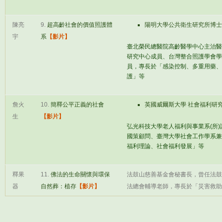
陳亮
9.
超高齡社會的價值照護體
陽明大學公共衛生研究所博士
宇
系
【影片】
臺北榮民總醫院高齡醫學中心主治醫
研究中心成員、台灣整合照護學會學
員，專長於「感染控制、多重用藥、
護」等
詹火
10.
簡釋公平正義的社會
英國威爾斯大學 社會福利研
生
【影片】
弘光科技大學老人福利與事業系(所
國策顧問、臺灣大學社會工作學系兼
福利理論、社會福利發展」等
釋果
11.
佛法的生命關懷與環保
法鼓山慈善基金會秘書長，曾任法鼓
器
自然葬：植存
【影片】
法總會輔導老師，專長於「災害救助