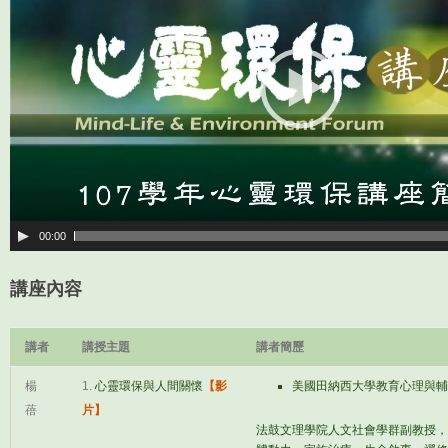
放
器
00:00
講座內容
講者
講授主題
講者簡歷
楊
1.
心靈環保與人間關懷
【影
美國田納西大學教育心理與輔
蓓
片】
法鼓文理學院人文社會學群副教授，