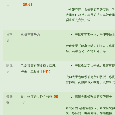
山
【影片】
中央研究院社會學研究所研究員、政
大學兼任教授，專長於「家庭社會學
調查研究方法」等
楊寧
6.
銀享新勢力
美國聖荷西州立大學理學碩士
茵
社會企業「銀享全球」創辦人，專長
業、活躍老化、在地安老」等
陳麗
7.
老其實有很多種：繆思、
美國喬治亞大學成人教育所博
光
元素、與典範
【影片】
成功大學老年學研究所副教授，專長
會參與、高齡與成人教育、質性研究
黃勝
8.
由終而始．從心出發
【影
臺灣大學解剖學研究所博士
堅
片】
臺北市聯合醫院總院長、臺大醫院神
授，專長於「神經外科、神經創傷、