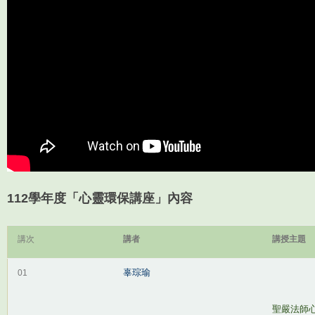
112學年度「心靈環保講座」內容
講次
講者
講授主題
辜琮瑜
01
聖嚴法師