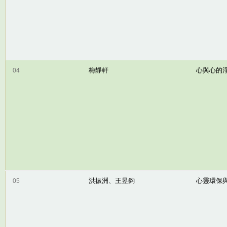
梅靜軒
心與心的
04
洪振洲、
王昱鈞
心靈環保
05