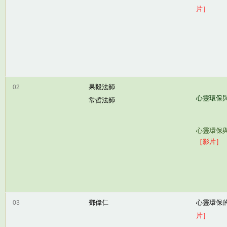
片］
果毅法師
02
心靈環保
常哲法師
心靈環保
［影片］
鄧偉仁
心靈環保
03
片］