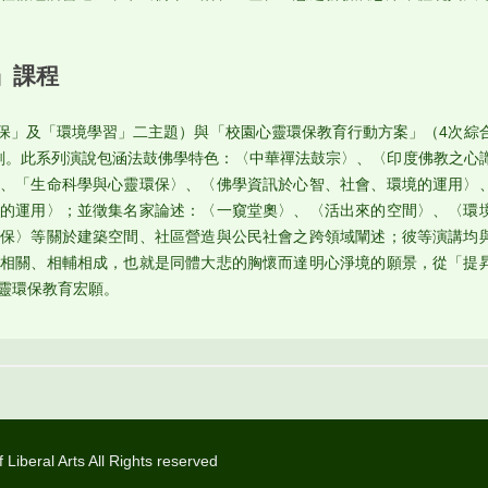
」課程
環保」及「環境學習」二主題）與「校園心靈環保教育行動方案」（4次綜
劃。此系列演說包涵法鼓佛學特色：〈中華禪法鼓宗〉、〈印度佛教之心
、「生命科學與心靈環保〉、〈佛學資訊於心智、社會、環境的運用〉
的運用〉；並徵集名家論述：〈一窺堂奧〉、〈活出來的空間〉、〈環
保〉等關於建築空間、社區營造與公民社會之跨領域闡述；彼等演講均
相關、相輔相成，也就是同體大悲的胸懷而達明心淨境的願景，從「提
靈環保教育宏願。
iberal Arts All Rights reserved