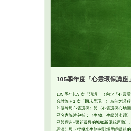
105學年度「心靈環保講座
105 學年以9 次「演講」（內含「心
合討論＋1 次「期末呈現」）為主之課
的佛教與心靈環保〉與〈心靈環保心地圖
區名家論述包括：〈生物、生態與永續〉
區與營造–艱鉅緩慢的城鄉新風貌運動〉
經濟〉與〈從桃米生態村到埔里蝴蝶鎮的