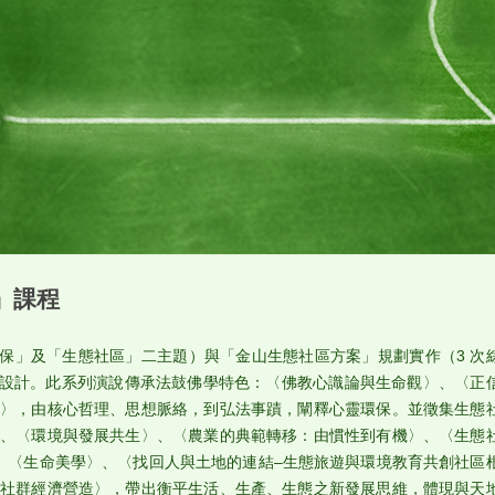
」課程
靈環保」及「生態社區」二主題）與「金山生態社區方案」規劃實作（3 次
程設計。此系列演說傳承法鼓佛學特色：〈佛教心識論與生命觀〉、〈正
〉，由核心哲理、思想脈絡，到弘法事蹟，闡釋心靈環保。並徵集生態
、〈環境與發展共生〉、〈農業的典範轉移：由慣性到有機〉、〈生態
、〈生命美學〉、〈找回人與土地的連結–生態旅遊與環境教育共創社區
社群經濟營造〉，帶出衡平生活、生產、生態之新發展思維，體現與天