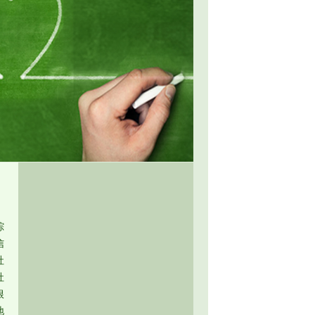
綜
信
社
社
根
地