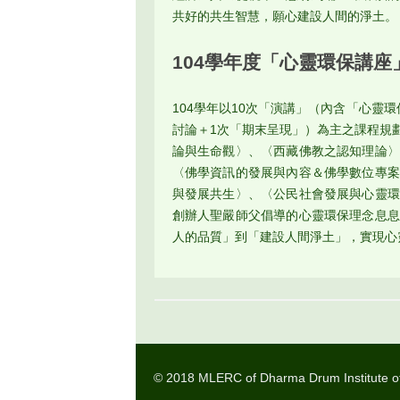
共好的共生智慧，願心建設人間的淨土。
104學年度「心靈環保講座
104學年以10次「演講」（內含「心靈
討論＋1次「期末呈現」）為主之課程規
論與生命觀〉、〈西藏佛教之認知理論〉
〈佛學資訊的發展與內容＆佛學數位專案
與發展共生〉、〈公民社會發展與心靈環
創辦人聖嚴師父倡導的心靈環保理念息息
人的品質」到「建設人間淨土」，實現心
© 2018 MLERC of Dharma Drum Institute of L