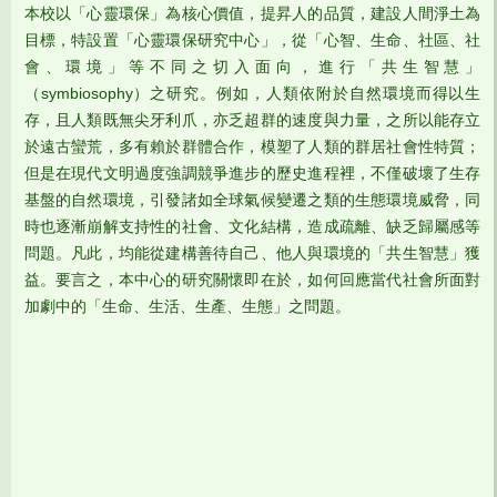
本校以「心靈環保」為核心價值，提昇人的品質，建設人間淨土為
目標，特設置「心靈環保研究中心」，從「心智、生命、社區、社
會、環境」等不同之切入面向，進行「共生智慧」
（symbiosophy）之研究。例如，人類依附於自然環境而得以生
存，且人類既無尖牙利爪，亦乏超群的速度與力量，之所以能存立
於遠古蠻荒，多有賴於群體合作，模塑了人類的群居社會性特質；
但是在現代文明過度強調競爭進步的歷史進程裡，不僅破壞了生存
基盤的自然環境，引發諸如全球氣候變遷之類的生態環境威脅，同
時也逐漸崩解支持性的社會、文化結構，造成疏離、缺乏歸屬感等
問題。凡此，均能從建構善待自己、他人與環境的「共生智慧」獲
益。要言之，本中心的研究關懷即在於，如何回應當代社會所面對
加劇中的「生命、生活、生產、生態」之問題。​