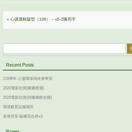
e
a
o
r
c
o
(
e
g
在
b
l
新
o
e
Post navigation
«
心講選輯版型（108） – v5-2陳亮宇
視
o
+
窗
k
(
中
(
在
開
在
新
啟
新
視
)
視
窗
窗
中
中
開
搜尋：
開
啟
啟
)
)
Recent Posts
110學年 心靈環保與終身學習
2020電影欣賞(圖書館週)
2020電影欣賞(與圖書館合辦)
環境教育設施場所
老有所安-版權頁合併v2
Pages