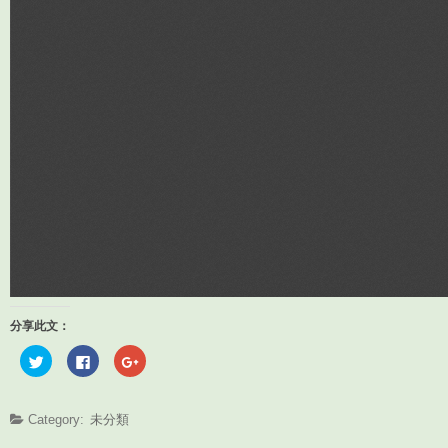
分享此文：
分
按
按
享
一
一
到
下
下
T
以
以
w
分
分
i
享
享
Category:
未分類
t
至
到
t
F
G